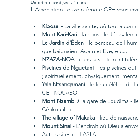
Dernière mise à jour :
4 mars
L'Association Louzolo Amour OPH vous invite 
Kibossi 
- La ville sainte, où tout a co
Mont Kari-Kari
 - la nouvelle Jérusalem 
Le Jardin d'Éden 
- le berceau de l'huma
que baignaient Adam et Eve, etc...
NZAZA-NOA 
- dans la section intitul
Piscines de Nguetani 
- les piscines qui
; spirituellement, physiquement, ment
Yala Ntsangamani 
- le lieu célèbre de
CETIKOUABO
Mont Nzambi 
à la gare de Loudima - l
Cétikouabo
The village of Makaka 
- lieu de naissa
Mount Sinai
 - L'endroit où Dieu a envo
Autres sites de l'ASLA