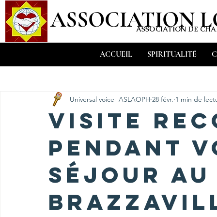
ASSOCIATION 
ASSOCIATION DE CHAR
ACCUEIL
SPIRITUALITÉ
C
All Posts
Universal voice- ASLAOPH
28 févr.
1 min de lect
Visite re
pendant v
séjour au
Brazzavil