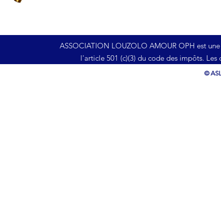
ASSOCIATION LOUZOLO AMOUR OPH est une organi
l'article 501 (c)(3) du code des impôts. Les
© ASL