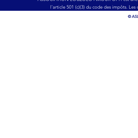
l'article 501 (c)(3) du code des impôts. Les
© ASL