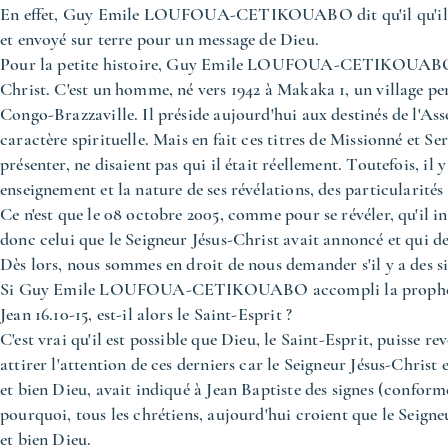
En effet, Guy Emile LOUFOUA-CETIKOUABO dit qu'il qu'il a 
et envoyé sur terre pour un message de Dieu.
Pour la petite histoire, Guy Emile LOUFOUA-CETIKOUABO se
Christ. C'est un homme, né vers 1942 à Makaka 1, un village 
Congo-Brazzaville. Il préside aujourd'hui aux destinés de l'A
caractère spirituelle. Mais en fait ces titres de Missionné et S
présenter, ne disaient pas qui il était réellement. Toutefois, il y
enseignement et la nature de ses révélations, des particularités
Ce n'est que le 08 octobre 2005, comme pour se révéler, qu'il in
donc celui que le Seigneur Jésus-Christ avait annoncé et qui de
Dès lors, nous sommes en droit de nous demander s'il y a des s
Si Guy Emile LOUFOUA-CETIKOUABO accompli la prophétie
Jean 16.10-15, est-il alors le Saint-Esprit ?
C'est vrai qu'il est possible que Dieu, le Saint-Esprit, puisse 
attirer l'attention de ces derniers car le Seigneur Jésus-Christ e
et bien Dieu, avait indiqué à Jean Baptiste des signes (conforme
pourquoi, tous les chrétiens, aujourd'hui croient que le Seigne
et bien Dieu.