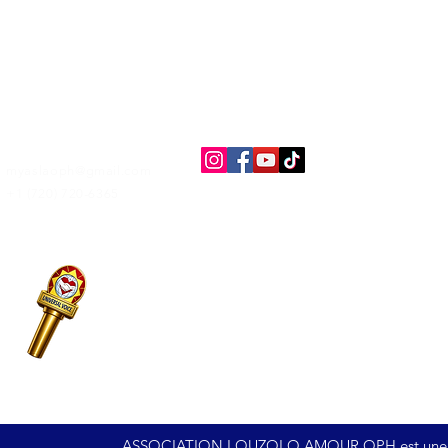
Contactez-
nous
Co
myaslaoph@gmail.com
po
+1 (720) 720-6365
Dé
ASSOCIATION LOUZOLO AMOUR OPH est une organi