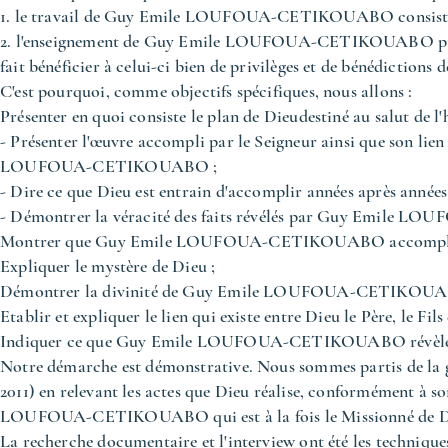
1. le travail de Guy Emile LOUFOUA-CETIKOUABO consiste à a
2. l'enseignement de Guy Emile LOUFOUA-CETIKOUABO prépar
fait bénéficier à celui-ci bien de privilèges et de bénédictions d
C'est pourquoi, comme objectifs spécifiques, nous allons :
Présenter en quoi consiste le plan de Dieudestiné au salut de l'
- Présenter l'œuvre accompli par le Seigneur ainsi que son lie
LOUFOUA-CETIKOUABO ;
- Dire ce que Dieu est entrain d'accomplir années après années
- Démontrer la véracité des faits révélés par Guy Emile
Montrer que Guy Emile LOUFOUA-CETIKOUABO accompli la 
Expliquer le mystère de Dieu ;
Démontrer la divinité de Guy Emile LOUFOUA-CETIKOU
Etablir et expliquer le lien qui existe entre Dieu le Père, le Fils 
Indiquer ce que Guy Emile LOUFOUA-CETIKOUABO révèle pour 
Notre démarche est démonstrative. Nous sommes partis de la ge
2011) en relevant les actes que Dieu réalise, conformément à s
LOUFOUA-CETIKOUABO qui est à la fois le Missionné de D
La recherche documentaire et l'interview ont été les technique