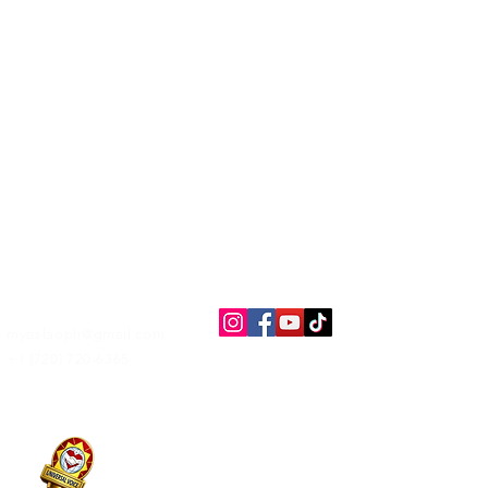
Contactez-
nous
Co
myaslaoph@gmail.com
po
+1 (720) 720-6365
Dé