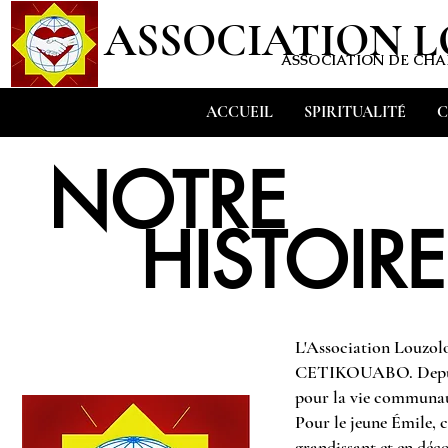
ASSOCIATION 
ASSOCIATION DE CHAR
ACCUEIL
SPIRITUALITÉ
C
NOTRE
HISTOIRE
L'Association Louz
CETIKOUABO. Depuis so
pour la vie communaut
Pour le jeune Émile, c
grandissant et en déco